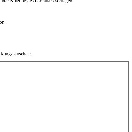
unter Nutzung des Formulars vorliegen.
on.
ackungspauschale.