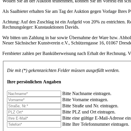
Wollen Sie an der Auktion teilnehmen, können Sie im Vorfeld ein sc
Als Saalbieter erhalten Sie am Tag der Auktion gegen Vorlage Ihres 
Achtung: Auf den Zuschlag ist ein Aufgeld von 20% zu entrichten. 
Rechnungsleger: Kunstauktionen Davids.
Wir bitten um Zahlung in bar sowie Übernahme der Ware bzw. Abholu
Neuer Sächsischer Kunstverein e.V., Schützengasse 16, 01067 Dresd
Fernbieter zahlen per Banküberweisung nach Erhalt der Rechnung. Ve
Die mit (*) gekennzeichten Felder müssen ausgefüllt werden.
Ihre persönlichen Angaben
Bitte Nachname eintragen.
Bitte Vorname eintragen.
Bitte Straße und Nr. eintragen.
Bitte PLZ und Ort eintragen.
Bitte eine gültige E-Mail-Adresse ein
Bitte Ihre Telefonnummer eintragen.