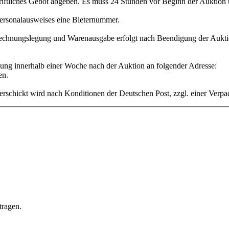
hriftliches Gebot abgeben. Es muss 24 Stunden vor Beginn der Auktion 
Personalausweises eine Bieternummer.
Rechnungslegung und Warenausgabe erfolgt nach Beendigung der Aukti
ng innerhalb einer Woche nach der Auktion an folgender Adresse:
en.
rschickt wird nach Konditionen der Deutschen Post, zzgl. einer Verp
tragen.