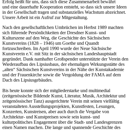
Erfolg heißt für uns, dass sich diese Zusammenarbeit bewährt
und eine dauerhafte Kooperation entsteht, so dass sich unsere Ideen
in der Gesellschaft tragen und substanzielles Wachstum abzeichnet.
Unsere Arbeit ist ein Aufruf zur Mitgestaltung.
Nach den gesellschaftlichen Umbrüchen im Herbst 1989 machten
sich führende Persönlichkeiten der Dresdner Kunst- und
Kulturszene auf den Weg, die Geschichte des Sächsischen
Kunstvereins (1828 ­– 1946) um Goethe und Quandt
fortzuschreiben. Im April 1990 wurde der Neue Sächsische
Kunstverein e.V. mit Sitz in der sächsischen Landeshauptstadt
gegründet. Dank namhafter Großspender unterstützte der Verein den
Wiederaufbau des Lipsiusbaus, der ehemaligen Wirkungsstätte des
„alten“ Sächsischen Kunstvereins in der Nähe der Kunstakademie
und der Frauenkirche sowie die Vergoldung der FAMA auf dem
Dach des Lipsiusgebäudes.
Bis heute konnte sich der mitgliederstarke und multimedial
(zeitgenössische Bildende Kunst, Literatur, Musik, Architektur und
zeitgenössischer Tanz) ausgerichtete Verein mit seinen vielfältig
veranstalteten Ausstellungsprojekten, Kunstfesten, Lesungen,
Konzerten, Kunstreisen, aber auch durch die Vergabe von
Architektur- und Kunstpreisen sowie sein kunst- und
kulturpolitisches Engagement über die Stadt- und Landesgrenzen
einen Namen machen. Die lange und spannende Geschichte des